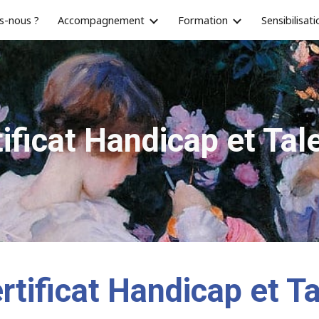
s-nous ?
Accompagnement
Formation
Sensibilisati
ip to main content
Skip to navigat
ificat Handicap et Ta
rtificat
H
andicap et
T
a