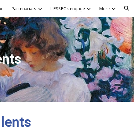
on
Partenariats
L'ESSEC s'engage
More
ion
lents
lents