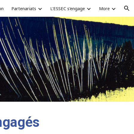
on
Partenariats
L'ESSEC s'engage
More
ion
ngagés