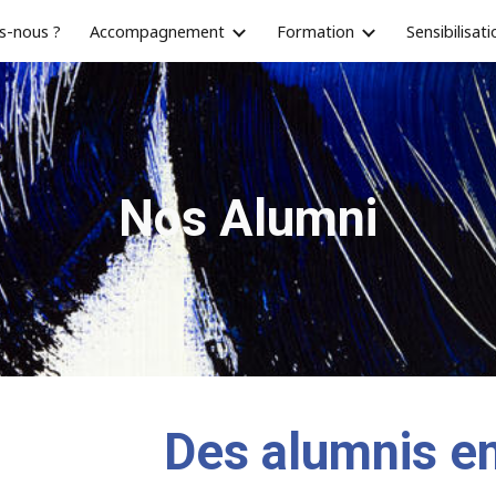
s-nous ?
Accompagnement
Formation
Sensibilisati
ip to main content
Skip to navigat
Nos Alumni
Des alumnis e